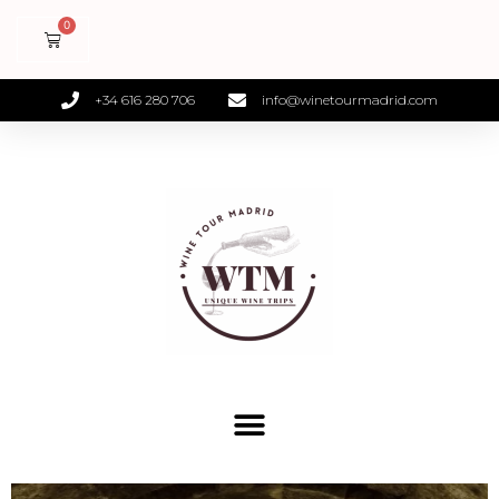
+34 616 280 706
info@winetourmadrid.com