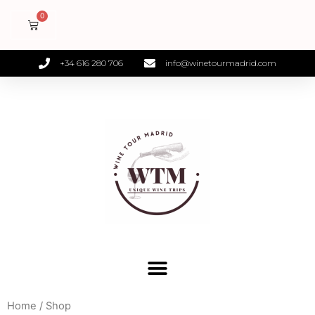
+34 616 280 706
info@winetourmadrid.com
Home
/ Shop