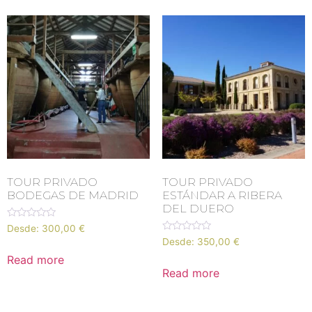
TOUR PRIVADO
TOUR PRIVADO
BODEGAS DE MADRID
ESTÁNDAR A RIBERA
DEL DUERO
Rated
Desde:
300,00
€
0
Rated
Desde:
350,00
€
out
0
of
out
Read more
5
of
Read more
5